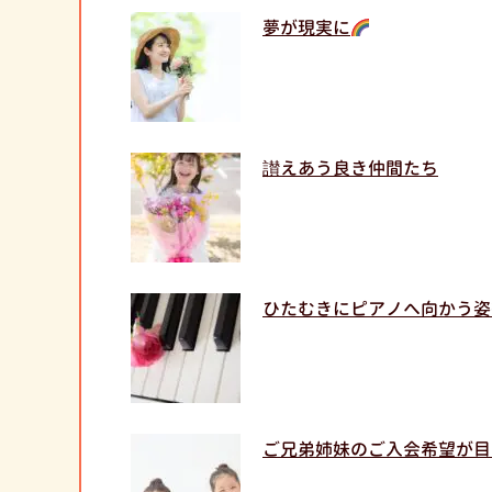
夢が現実に
讃えあう良き仲間たち
ひたむきにピアノへ向かう姿
ご兄弟姉妹のご入会希望が目