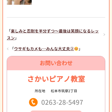
「
楽しみと忍耐を半分ずつ〜最後は笑顔になるレッ
スン
」
「
ウサギもカメも…みんな大丈夫②
」
お問い合わせ
さかいピアノ教室
所在地
松本市筑摩2丁目
0263-28-5497