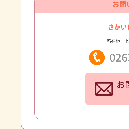
お問
さかい
所在地
026
お