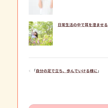
日常生活の中で耳を澄ませる
「
自分の足で立ち、歩んでいける様に
」